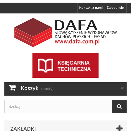
Kontakt z nami
Zaloguj się
Koszyk
(pusty)
ZAKŁADKI