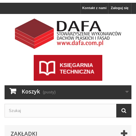
Kontakt z nami
Zaloguj się
Koszyk
(pusty)
ZAKŁADKI