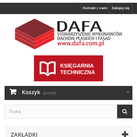
Kontakt z nami
Zaloguj się
Koszyk
(pusty)
ZAKŁADKI