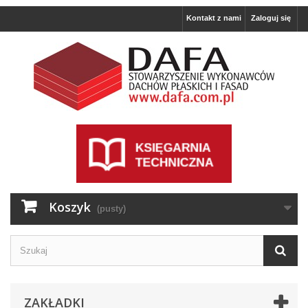
Kontakt z nami
Zaloguj się
Koszyk
(pusty)
ZAKŁADKI